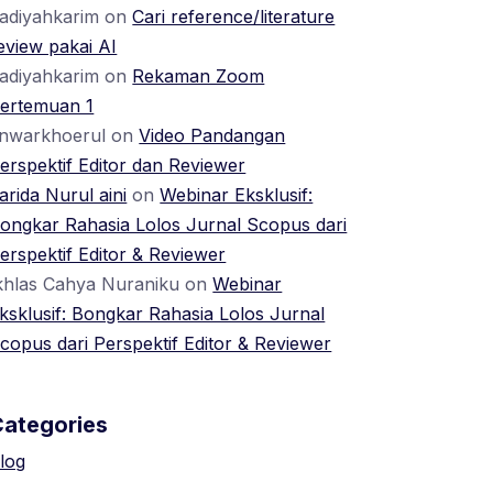
adiyahkarim
on
Cari reference/literature
eview pakai AI
adiyahkarim
on
Rekaman Zoom
ertemuan 1
nwarkhoerul
on
Video Pandangan
erspektif Editor dan Reviewer
arida Nurul aini
on
Webinar Eksklusif:
ongkar Rahasia Lolos Jurnal Scopus dari
erspektif Editor & Reviewer
khlas Cahya Nuraniku
on
Webinar
ksklusif: Bongkar Rahasia Lolos Jurnal
copus dari Perspektif Editor & Reviewer
Categories
log