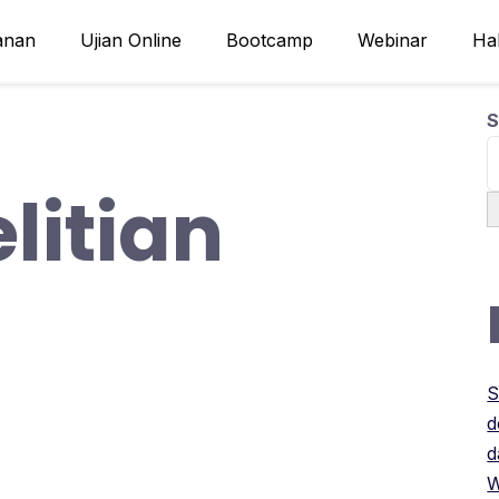
anan
Ujian Online
Bootcamp
Webinar
Ha
S
litian
S
d
d
W