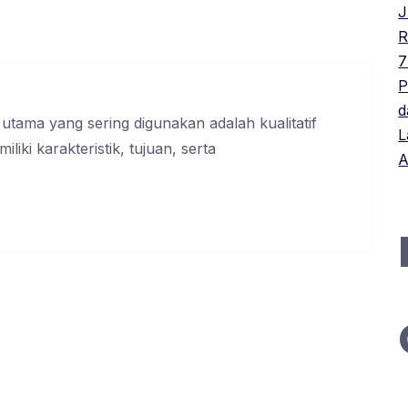
J
R
7
P
d
utama yang sering digunakan adalah kualitatif
L
liki karakteristik, tujuan, serta
A