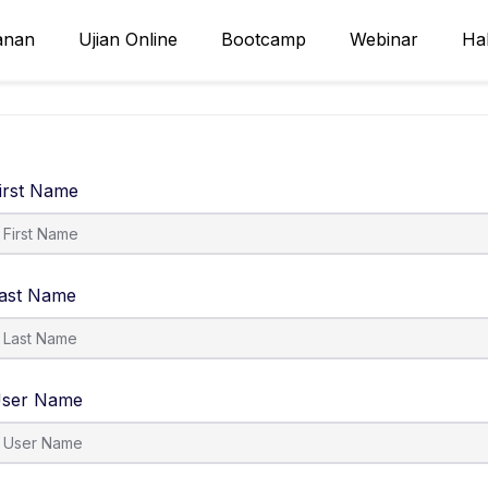
anan
Ujian Online
Bootcamp
Webinar
Ha
irst Name
ast Name
ser Name