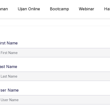
anan
Ujian Online
Bootcamp
Webinar
Ha
irst Name
ast Name
ser Name