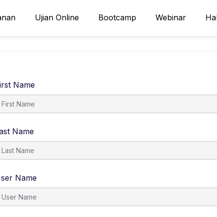
anan
Ujian Online
Bootcamp
Webinar
Ha
irst Name
ast Name
ser Name