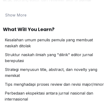
M.Si
, seorang editor dan reviewer aktif di
Jurnal
bereputasi Scopus Q1&Q2
dan
Sinta 2
, akan
membongkar langsung
standar kualitas, pola pikir
Show More
editor, dan trik yang jarang dibagikan secara publik
.
Yang akan Anda pelajari:
What Will You Learn?
Kesalahan umum penulis pemula yang membuat
naskah ditolak
Kesalahan umum penulis pemula yang membuat
Struktur naskah ilmiah yang “dilirik” editor jurnal
naskah ditolak
bereputasi
Strategi menyusun
title
,
abstract
, dan
novelty
yang
Struktur naskah ilmiah yang "dilirik" editor jurnal
memikat
bereputasi
Tips menghadapi proses review dan revisi
Strategi menyusun title, abstract, dan novelty yang
major/minor
memikat
Perbedaan ekspektasi antara jurnal nasional dan
internasional
Tips menghadapi proses review dan revisi major/minor
Cocok untuk:
Perbedaan ekspektasi antara jurnal nasional dan
Peneliti dan dosen yang ingin naik publikasi ke level
internasional
berikutnya