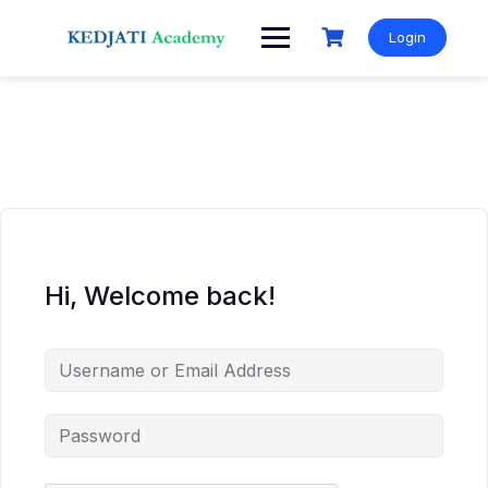
Skip
to
Login
content
Hi, Welcome back!