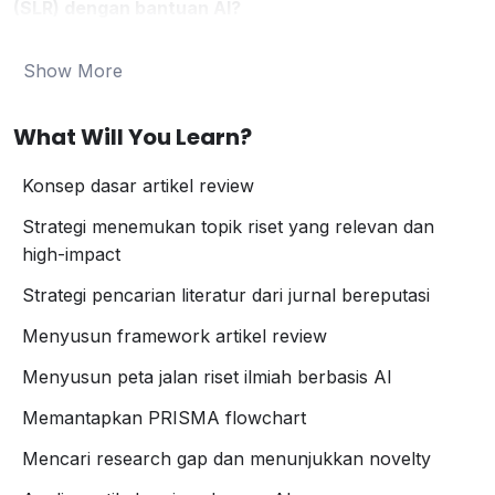
(SLR) dengan bantuan AI?
Tapi bingung harus mulai dari mana? Jangan khawatir!
Show More
Kelas Intensif SLR ini hadir khusus untuk Dosen,
Peneliti, serta Mahasiswa S1, S2, dan S3 yang
What Will You Learn?
menghadapi tantangan berikut:
Tidak tahu apa itu SLR dan manfaatnya.
Konsep dasar artikel review
Kesulitan menyusun pertanyaan penelitian yang
Strategi menemukan topik riset yang relevan dan
tepat untuk SLR.
high-impact
Belum familiar dengan kerangka
PRISMA
.
Tidak paham cara menemukan artikel yang tepat
Strategi pencarian literatur dari jurnal bereputasi
dari database seperti Scopus, PubMed, DOAJ, dll.
Menyusun framework artikel review
Bingung cara menganalisis data SLR dengan benar.
Kesulitan menemukan
research gap
dan
Menyusun peta jalan riset ilmiah berbasis AI
menunjukkan
novelty
penelitian.
Memantapkan PRISMA flowchart
Saatnya Gabung di Kelas Intensif SLR Ini!
Mencari research gap dan menunjukkan novelty
Tujuan: