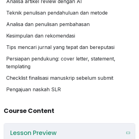
Analisa artikel review dengan AI
– Memahami struktur dan sistematika artikel review
yang berkualitas.
Teknik penulisan pendahuluan dan metode
– Meningkatkan kemampuan menulis artikel review
Analisa dan penulisan pembahasan
berdasarkan kaidah ilmiah.
Kesimpulan dan rekomendasi
Kenapa Harus Mengikuti Kelas Ini?
Tips mencari jurnal yang tepat dan bereputasi
✅
Pengajar Berpengalaman
: Dosen sekaligus Editor &
Reviewer di Jurnal Bereputasi Q1,Q2,Q3,dan Q4 serta
Persiapan pendukung: cover letter, statement,
Editor in Chief (EIC) Jurnal Sinta 2 dengan pengalaman
templating
publikasi riset SLR.
Checklist finalisasi manuskrip sebelum submit
✅
Pembelajaran Terstruktur
: 6 sesi Zoom intensif
dengan panduan langkah demi langkah untuk
Pengajuan naskah SLR
mempermudah proses belajarmu.
✅
Tools Modern
: Maksimalkan bantuan AI untuk
Course Content
menulis SLR mu.
✅
Praktik Nyata
: Setiap sesi berfokus pada kemajuan
proyekmu hingga siap submit di akhir program.
Lesson Preview