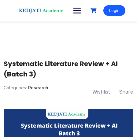
Skip
to
Login
content
Systematic Literature Review + AI
(Batch 3)
Categories:
Research
Wishlist
Share