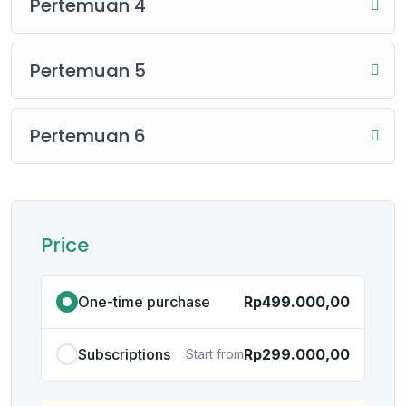
Pertemuan 4
Kelas Berlangsung Pada Tanggal 7 Oktober – 11
November (6 Pertemuan Intensif)
Pertemuan 5
Jangan biarkan kesempatan ini lewat begitu
saja!
Daftar sekarang
dan temukan strategi terbaik
untuk tembus jurnal bereputasi dengan SLR dengan
Pertemuan 6
bantuan AI. 🚀
Harga bootcamp ini dibagi menjadi 3:
1. One-time purchase: kamu dapat akses rekaman dan
materi lifetime (selama website ini ada)
Price
2. Subcriptions selama bootcamp: kamu dapat akses
rekaman dan materi selama masa bootcamp (2 bulan)
One-time purchase
Rp499.000,00
3. Subscriptions 6 bulan: kamu dapat akses rekaman
dan materi selama 6 bulan
Subscriptions
Rp299.000,00
Start from
Gunakan kode
“NEWMEMBER”
untuk dapatkan
potongan sebesar 100 ribu rupiah!!!