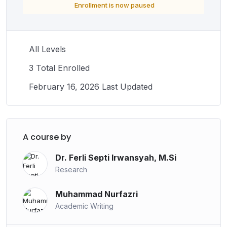
Enrollment is now paused
*Promo berlaku hingga 30 September 2025
Amankan kursi mu sekarang!!!
All Levels
3 Total Enrolled
February 16, 2026 Last Updated
A course by
Dr. Ferli Septi Irwansyah, M.Si
Research
Muhammad Nurfazri
Academic Writing