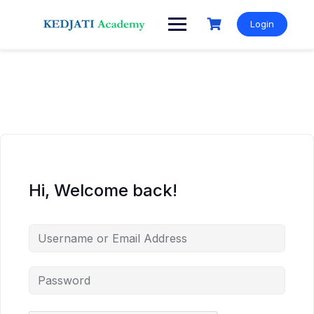
Skip
to
Login
content
Hi, Welcome back!